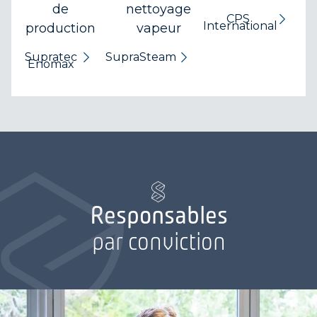
de
nettoyage
CPS
International
production
vapeur
Supratec
SupraSteam
Enomax
Responsables
par conviction