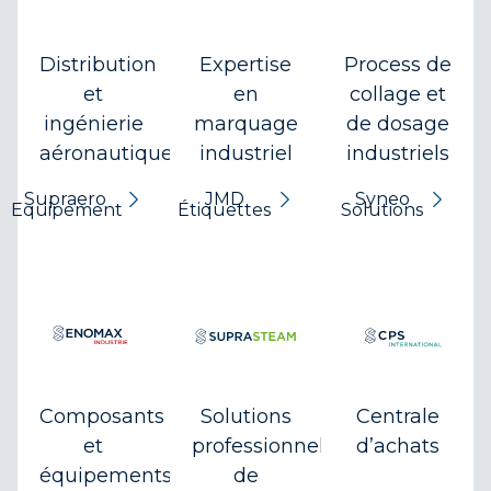
Distribution
Expertise
Process de
et
en
collage et
ingénierie
marquage
de dosage
aéronautiques
industriel
industriels
Supraero
JMD
Syneo
Equipement
Étiquettes
Solutions
Composants
Solutions
Centrale
et
professionnelles
d’achats
équipements
de